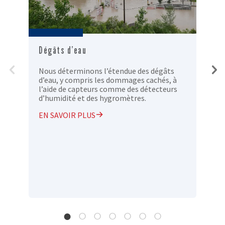
Dégâts d’eau
D
l
Nous déterminons l’étendue des dégâts
d’eau, y compris les dommages cachés, à
N
l’aide de capteurs comme des détecteurs
d
d’humidité et des hygromètres.
r
s
EN SAVOIR PLUS
v
E