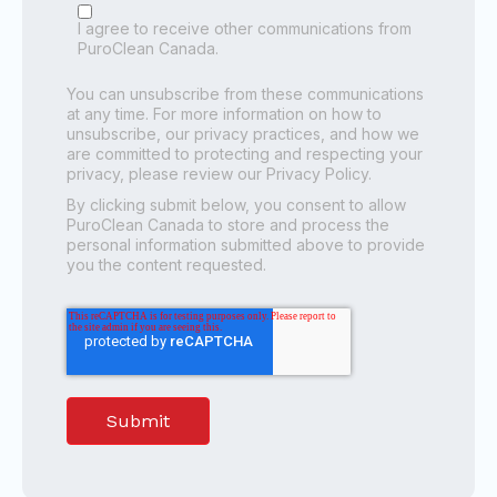
I agree to receive other communications from
PuroClean Canada.
You can unsubscribe from these communications
at any time. For more information on how to
unsubscribe, our privacy practices, and how we
are committed to protecting and respecting your
privacy, please review our Privacy Policy.
By clicking submit below, you consent to allow
PuroClean Canada to store and process the
personal information submitted above to provide
you the content requested.